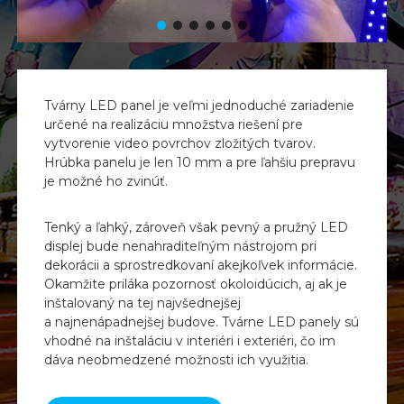
o
z
m
e
r
o
Tvárny LED panel je veľmi jednoduché zariadenie
v
určené na realizáciu množstva riešení pre
a
m
vytvorenie video povrchov zložitých tvarov.
o
Hrúbka panelu je len 10 mm a pre ľahšiu prepravu
d
je možné ho zvinúť.
i
f
i
Tenký a ľahký, zároveň však pevný a pružný LED
k
displej bude nenahraditeľným nástrojom pri
á
dekorácii a sprostredkovaní akejkoľvek informácie.
c
Okamžite priláka pozornosť okoloidúcich, aj ak je
i
inštalovaný na tej najvšednejšej
í
a najnenápadnejšej budove. Tvárne LED panely sú
vhodné na inštaláciu v interiéri i exteriéri, čo im
dáva neobmedzené možnosti ich využitia.