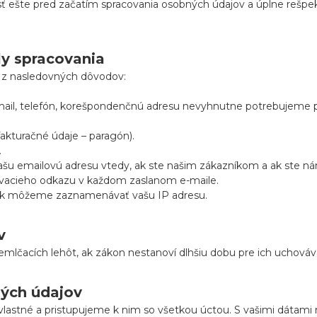
ť ešte pred začatím spracovania osobných údajov a úplne rešpe
ly spracovania
e z nasledovných dôvodov:
-mail, telefón, korešpondenčnú adresu nevyhnutne potrebujeme p
akturačné údaje – paragón).
.
u emailovú adresu vtedy, ak ste našim zákazníkom a ak ste nám 
sovacieho odkazu v každom zaslanom e-maile.
ánok môžeme zaznamenávať vašu IP adresu.
v
lčacích lehôt, ak zákon nestanoví dlhšiu dobu pre ich uchováv
ných údajov
lastné a pristupujeme k nim so všetkou úctou. S vašimi dátami 