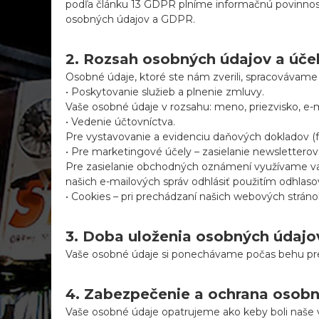
e
podľa článku 13 GDPR plníme informačnú povinnos
k
osobných údajov a GDPR.
r
o
2. Rozsah osobných údajov a úče
z
Osobné údaje, ktoré ste nám zverili, spracovávam
m
• Poskytovanie služieb a plnenie zmluvy.
e
Vaše osobné údaje v rozsahu: meno, priezvisko, e
r
• Vedenie účtovníctva.
o
Pre vystavovanie a evidenciu daňových dokladov (f
v
• Pre marketingové účely – zasielanie newsletterov
a
Pre zasielanie obchodných oznámení využívame vaš
m
našich e-mailových správ odhlásiť použitím odhla
o
• Cookies – pri prechádzaní našich webových str
d
i
f
3. Doba uloženia osobných údajo
i
Vaše osobné údaje si ponechávame počas behu prem
k
á
c
4. Zabezpečenie a ochrana osob
i
Vaše osobné údaje opatrujeme ako keby boli naše v
í