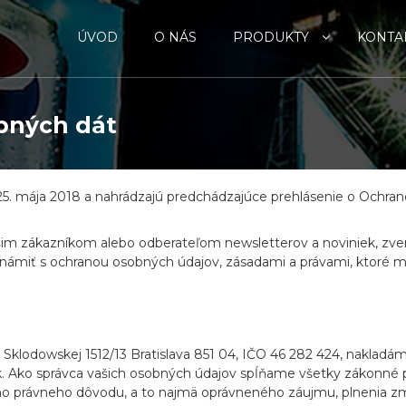
ÚVOD
O NÁS
PRODUKTY
KONTA
bných dát
25. mája 2018 a nahrádzajú predchádzajúce prehlásenie o Ochra
šim zákazníkom alebo odberateľom newsletterov a noviniek, z
známiť s ochranou osobných údajov, zásadami a právami, ktoré 
ie Sklodowskej 1512/13 Bratislava 851 04, IČO 46 282 424, naklad
. Ako správca vašich osobných údajov spĺňame všetky zákonné po
o právneho dôvodu, a to najmä oprávneného záujmu, plnenia zml