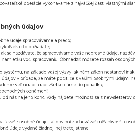
pracovateľské operácie vykonávame z najväčšej časti vlastnými si
obných údajov
obné údaje spracovávame a prečo;
ykoľvek o to požiadate;
 ak sa nazdávate, že spracovávame vaše nepresné údaje, nazdáv
li námietku voči spracovaniu. Obmedziť môžete rozsah osobných 
systému, na základe vašej výzvy, ak nám zákon nestanoví inak 
 údajov v prípade, že máte pocit, že s vašimi osobnými údajmi
deme veľmi radi a radi všetko dáme do poriadku;
 a obchodných oznámení;
 od nás na jeho konci vždy nájdete možnosť sa z newsletterov o
vávajú vaše osobné údaje, sú povinní zachovávať mlčanlivosť o o
é údaje vydané žiadnej inej tretej strane.